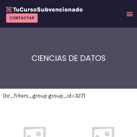
Ir
al
M
CONTACTAR
contenido
CIENCIAS DE DATOS
[br_filters_group group_id=327]