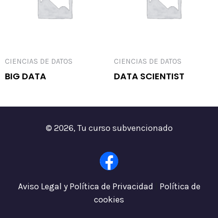
CIENCIAS DE DATOS
CIENCIAS DE DATOS
BIG DATA
DATA SCIENTIST
© 2026, Tu curso subvencionado
F
a
Aviso Legal y Política de Privacidad
|
Política de
c
cookies
e