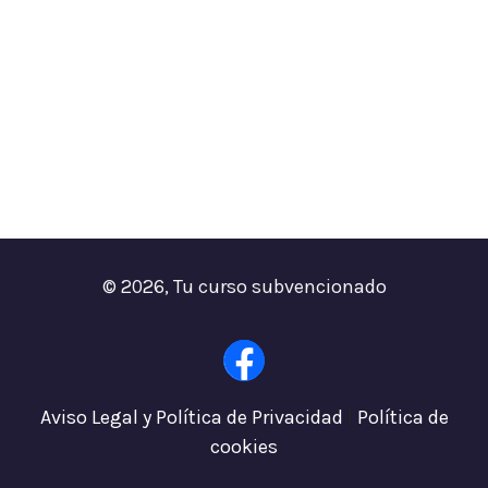
© 2026, Tu curso subvencionado
F
a
Aviso Legal y Política de Privacidad
|
Política de
c
cookies
e