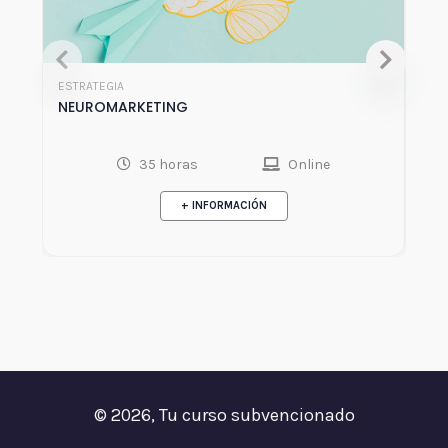
ESTRATEGIA
RED
NEUROMARKETING
GE
EM
35 horas
Online
+ INFORMACIÓN
© 2026, Tu curso subvencionado